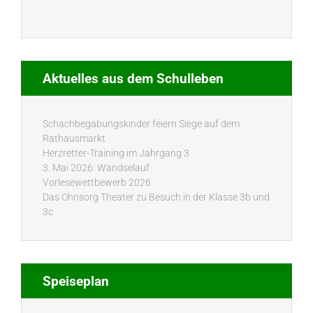
Aktuelles aus dem Schulleben
Schachbegabungskinder feiern Siege auf dem
Rathausmarkt
Herzretter-Training im Jahrgang 3
3. Mai 2026: Wandselauf
Vorlesewettbewerb 2026
Das Ohnsorg Theater zu Besuch in der Klasse 3b und
3c
Speiseplan