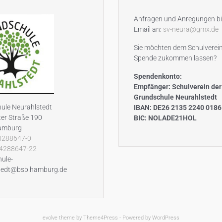
Anfragen und Anregungen bi
Email an:
sv-neura@gmx.de
Sie möchten dem Schulverein
Spende zukommen lassen?
Spendenkonto:
Empfänger: Schulverein der
Grundschule Neurahlstedt
ule Neurahlstedt
IBAN: DE26 2135 2240 0186
er Straße 190
BIC: NOLADE21HOL
amburg
4288647-0
4288647-22
hule-
tedt@bsb.hamburg.de
evolve
theme by Theme4Press - Powered by
WordPress