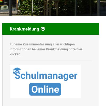
Krankmeldung 😷
Für eine Zusammenfassung aller wichtigen
Informationen bei einer
Krankmeldung
bitte
hier
klicken.