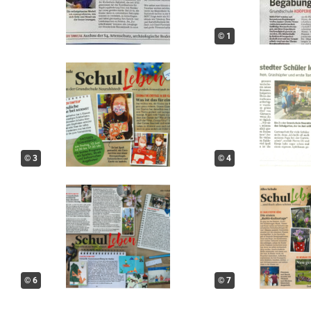
© 1
© 3
© 4
© 6
© 7