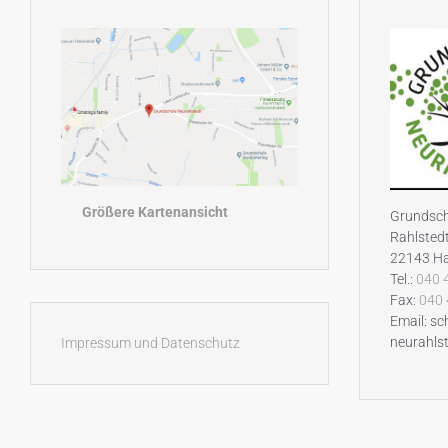
Größere Kartenansicht
Grundsch
Rahlstedt
22143 H
Tel.:
040 
Fax:
040 
Email: sc
neurahls
Impressum und Datenschutz