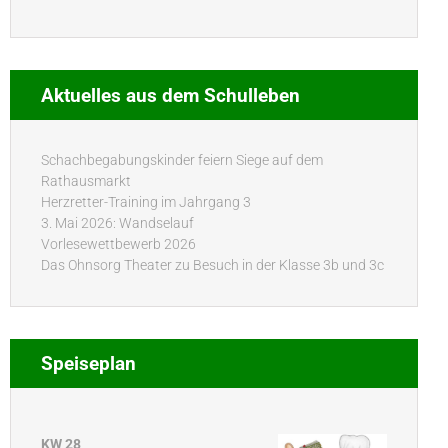
Aktuelles aus dem Schulleben
Schachbegabungskinder feiern Siege auf dem
Rathausmarkt
Herzretter-Training im Jahrgang 3
3. Mai 2026: Wandselauf
Vorlesewettbewerb 2026
Das Ohnsorg Theater zu Besuch in der Klasse 3b und 3c
Speiseplan
KW 28