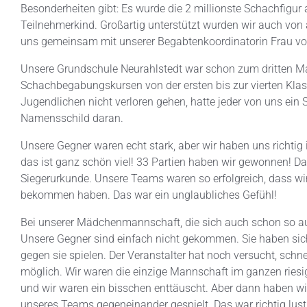
Besonderheiten gibt: Es wurde die 2 millionste Schachfigur
Teilnehmerkind. Großartig unterstützt wurden wir auch von
uns gemeinsam mit unserer Begabtenkoordinatorin Frau vo
Unsere Grundschule Neurahlstedt war schon zum dritten Ma
Schachbegabungskursen von der ersten bis zur vierten Klas
Jugendlichen nicht verloren gehen, hatte jeder von uns ein
Namensschild daran.
Unsere Gegner waren echt stark, aber wir haben uns richtig 
das ist ganz schön viel! 33 Partien haben wir gewonnen! Das
Siegerurkunde. Unsere Teams waren so erfolgreich, dass wi
bekommen haben. Das war ein unglaubliches Gefühl!
Bei unserer Mädchenmannschaft, die sich auch schon so auf
Unsere Gegner sind einfach nicht gekommen. Sie haben sich
gegen sie spielen. Der Veranstalter hat noch versucht, schnel
möglich. Wir waren die einzige Mannschaft im ganzen riesig
und wir waren ein bisschen enttäuscht. Aber dann haben wi
unseres Teams gegeneinander gespielt. Das war richtig lu