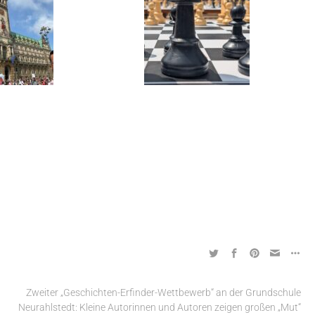
Zweiter „Geschichten-Erfinder-Wettbewerb“ an der Grundschule
Neurahlstedt: Kleine Autorinnen und Autoren zeigen großen „Mut“