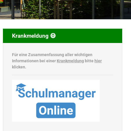
Krankmeldung 😷
Für eine Zusammenfassung aller wichtigen
Informationen bei einer
Krankmeldung
bitte
hier
klicken.