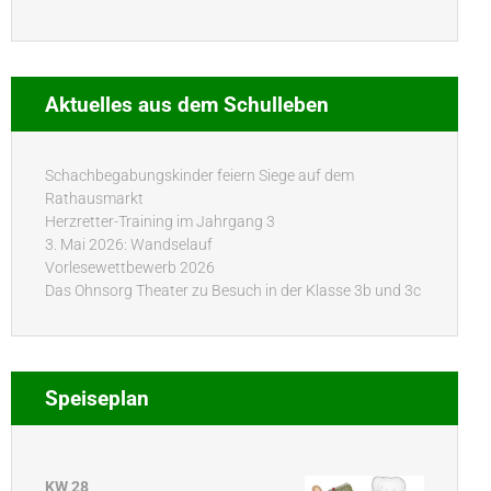
Aktuelles aus dem Schulleben
Schachbegabungskinder feiern Siege auf dem
Rathausmarkt
Herzretter-Training im Jahrgang 3
3. Mai 2026: Wandselauf
Vorlesewettbewerb 2026
Das Ohnsorg Theater zu Besuch in der Klasse 3b und 3c
Speiseplan
KW 28