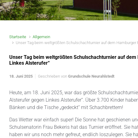
Startseite
Allgemein
Unser Tag beim weltgrößten Schulschachturnier auf dem Hamburger Ra
Unser Tag beim weltgrößten Schulschachturnier auf dem
Linkes Alsterufer“
18. Juni 2025
Geschrieben von
Grundschule Neurahlstedt
Heute, am 18. Juni 2025, war das größte Schulschachturni
Alsterufer gegen Linkes Alsterufer“. Über 3.700 Kinder haben
Bänken und die Tische „gedeckt“ mit Schachbrettern!
Das Wetter war einfach super! Die Sonne hat geschienen und
Schulsenatorin Frau Bekeris hat das Turnier eröffnet. Sie h
haben wir uns noch mehr gefreut, endlich loszulegen. Sie ha