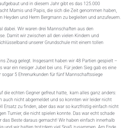
 aufgebaut und in diesem Jahr gibt es das 125.000
 acht Mamis und Papis, die sich die Zeit genommen haben,
n Heyden und Herrn Bergmann zu begleiten und anzufeuern.
l dabei. Wir waren drei Mannschaften aus den
se. Damit wir zwischen all den vielen Kindern und
 Schlüsselband unserer Grundschule mit einem tollen
ins Zeug gelegt. Insgesamt haben wir 48 Partien gespielt –
 war ein riesiger Jubel bei uns. Für jeden Sieg gab es eine
r sogar 5 Ehrenurkunden für fünf Mannschaftssiege
 die echten Gegner gefreut hatte, kam alles ganz anders:
 auch nicht abgemeldet und so konnten wir leider nicht
l Ersatz zu finden, aber das war so kurzfristig einfach nicht
en Turnier, die nicht spielen konnte. Das war echt schade
r das Beste daraus gemacht! Wir haben einfach innerhalb
stig und wir hatten trotzdem viel Spaß zusammen. Am Ende