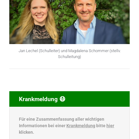
Jan Lechel (Schulleiter) und Magdalena Schommer (stellv.
Schulleitung)
Krankmeldung 😷
Für eine Zusammenfassung aller wichtigen
Informationen bei einer
Krankmeldung
bitte
hier
klicken.